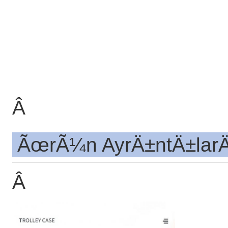
Â
ÃœrÃ¼n AyrÄ±ntÄ±lar
Â