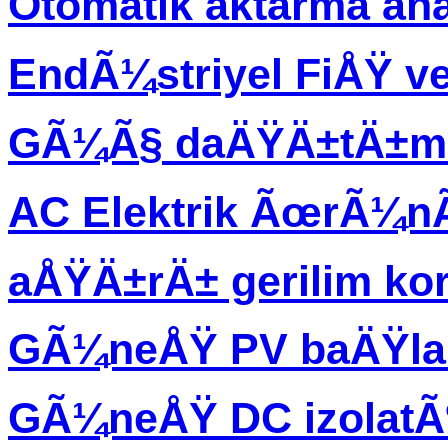
Otomatik aktarma an
EndÃ¼striyel FiÅŸ ve
GÃ¼Ã§ daÄŸÄ±tÄ±m 
AC Elektrik ÃœrÃ¼
aÅŸÄ±rÄ± gerilim ko
GÃ¼neÅŸ PV baÄŸla
GÃ¼neÅŸ DC izolatÃ