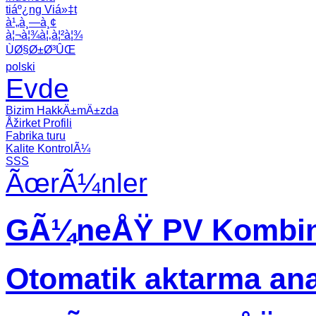
tiáº¿ng Viá»‡t
à¹„à¸—à¸¢
à¦¬à¦¾à¦‚à¦²à¦¾
ÙØ§Ø±Ø³ÛŒ
polski
Evde
Bizim HakkÄ±mÄ±zda
Åžirket Profili
Fabrika turu
Kalite KontrolÃ¼
SSS
ÃœrÃ¼nler
GÃ¼neÅŸ PV Kombin
Otomatik aktarma an