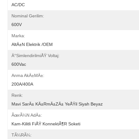
AC/DC
Nominal Gerilim:
600V
Marka:
AltÄ±n Elektrik /OEM
Ä°simlendirilmiÅŸ Voltaj:
600Vac
Anma AkÄ±mÄ±:
200A/400A
Renk:
Mavi SarÄ± KÄ±rmÄ±zÄ± YeÅŸil Siyah Beyaz
ÃœrÃ¼n AdÄ±:
Kam-Kilitli FiÅŸ KonnektÃ¶r Soketi
TÃ¼rÃ¼: