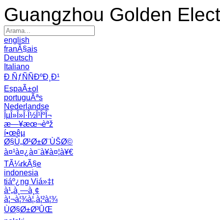
Guangzhou Golden Electr
english
franÃ§ais
Deutsch
Italiano
Ð ÑƒÑÑÐºÐ¸Ð¹
EspaÃ±ol
portuguÃªs
Nederlandse
ÎµÎ»Î»Î·Î½Î¹ÎºÎ¬
æ—¥æœ¬èªž
í•œêµ­
Ø§Ù„Ø¹Ø±Ø¨ÙŠØ©
à¤¹à¤¿à¤¨à¥à¤¦à¥€
TÃ¼rkÃ§e
indonesia
tiáº¿ng Viá»‡t
à¹„à¸—à¸¢
à¦¬à¦¾à¦‚à¦²à¦¾
ÙØ§Ø±Ø³ÛŒ