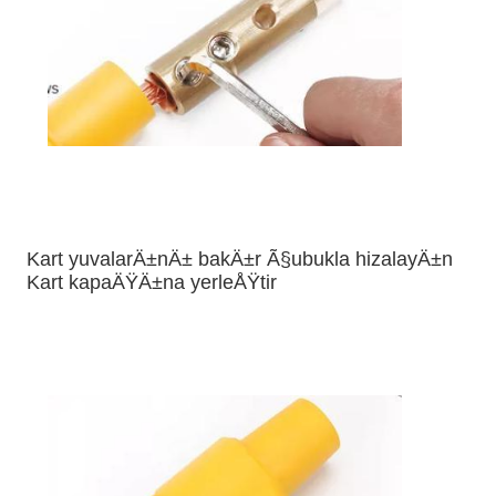
Kart yuvalarÄ±nÄ± bakÄ±r Ã§ubukla hizalayÄ±n
Kart kapaÄŸÄ±na yerleÅŸtir