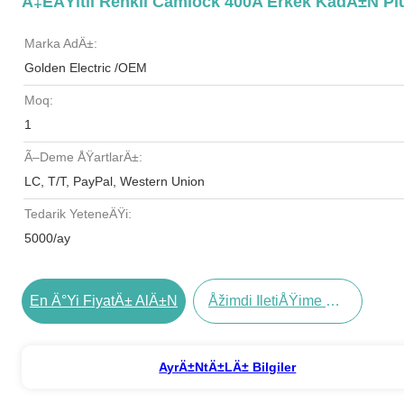
Ã‡eÅŸitli Renkli Camlock 400A Erkek KadÄ±n Plu
Marka AdÄ±:
Golden Electric /OEM
Moq:
1
Ã–Deme ÅŸartlarÄ±:
LC, T/T, PayPal, Western Union
Tedarik YeteneÄŸi:
5000/ay
En Ä°yi FiyatÄ± AlÄ±n
Åžimdi IletiÅŸime GeÃ§in
AyrÄ±ntÄ±lÄ± Bilgiler