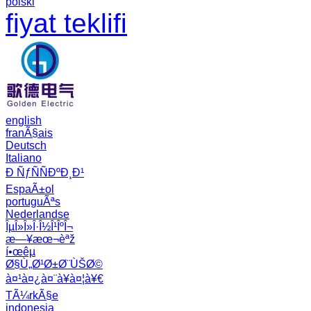
polski
fiyat teklifi
english
franÃ§ais
Deutsch
Italiano
Ð ÑƒÑÑÐºÐ¸Ð¹
EspaÃ±ol
portuguÃªs
Nederlandse
ÎµÎ»Î»Î·Î½Î¹ÎºÎ¬
æ—¥æœ¬èªž
í•œêµ­
Ø§Ù„Ø¹Ø±Ø¨ÙŠØ©
à¤¹à¤¿à¤¨à¥à¤¦à¥€
TÃ¼rkÃ§e
indonesia