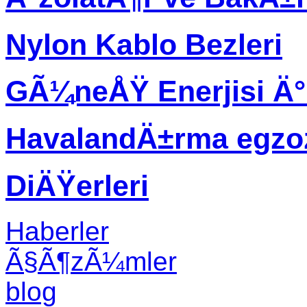
Nylon Kablo Bezleri
GÃ¼neÅŸ Enerjisi Ä
HavalandÄ±rma egzo
DiÄŸerleri
Haberler
Ã§Ã¶zÃ¼mler
blog