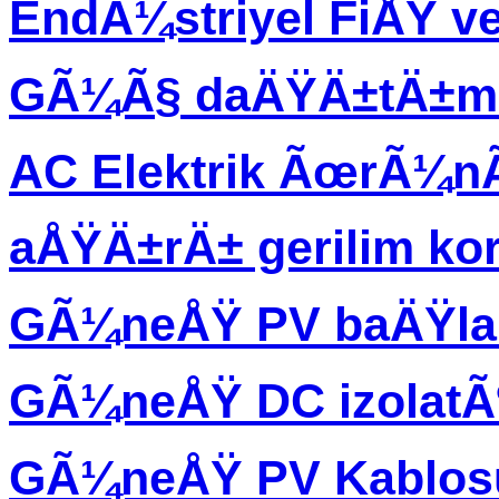
EndÃ¼striyel FiÅŸ ve
GÃ¼Ã§ daÄŸÄ±tÄ±m 
AC Elektrik ÃœrÃ¼
aÅŸÄ±rÄ± gerilim ko
GÃ¼neÅŸ PV baÄŸla
GÃ¼neÅŸ DC izolatÃ
GÃ¼neÅŸ PV Kablos