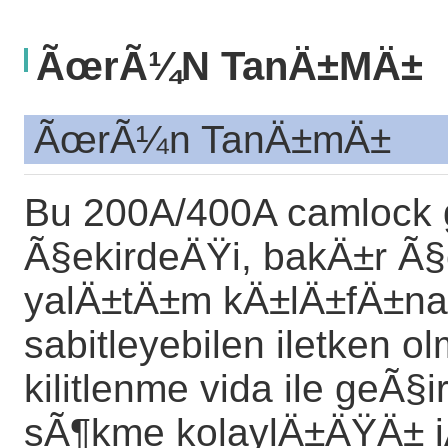
ÃœrÃ¼n TanÄ±mÄ±
ÃœrÃ¼n TanÄ±mÄ±
Bu 200A/400A camlock 
Ã§ekirdeÄŸi, bakÄ±r Ã§
yalÄ±tÄ±m kÄ±lÄ±fÄ±na i
sabitleyebilen iletken 
kilitlenme vida ile geÃ§
sÃ¶kme kolaylÄ±ÄŸÄ± iÃ