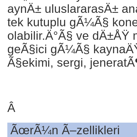
aynÄ± uluslararasÄ± ana 
tek kutuplu gÃ¼Ã§ kone
olabilir.Ä°Ã§ ve dÄ±ÅŸ
geÃ§ici gÃ¼Ã§ kaynaÄŸÄ
Ã§ekimi, sergi, jenerat
Â
ÃœrÃ¼n Ã–zellikleri