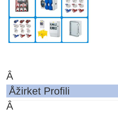
Â
Åžirket Profili
Â