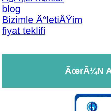
blog
Bizimle Ä°letiÅŸim
fiyat teklifi
ÃœrÃ¼n A