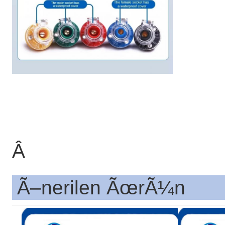
Â
Ã–nerilen ÃœrÃ¼n