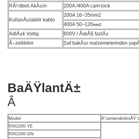
RÃ¼tbeli AkÄ±m
200A /400A cam-lock
200A 16~35mm2
KullanÄ±labilir kablo
400A 50~120
mm2
AdlÄ±k Voltaj
600V / ÃœÃ§ fazlÄ±
Ã–zellikleri
Saf bakÄ±r malzemelerinden yapÄ
BaÄŸlantÄ±
Â
Model
Ä°simlendirilmiÅŸ V
RXG200-YE
RXG200-GN