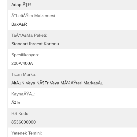
AdaptÃ¶r
Ä°letiÅŸim Malzemesi:
BakÄ±r
TaÅŸÄ±ma Paketi:
Standart Ihracat Kartonu
Spesifikasyon:
200A/400A
Ticari Marka:
AltÄ±n Veya NÃ¶tr Veya MÃ¼ÅŸteri MarkasÄ±
KaynaÄŸÄ±:
Ã‡in
HS Kodu:
8536690000
Yetenek Temini: