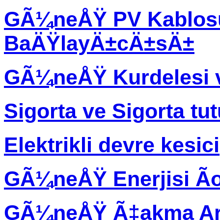
GÃ¼neÅŸ PV Kablos
BaÄŸlayÄ±cÄ±sÄ±
GÃ¼neÅŸ Kurdelesi 
Sigorta ve Sigorta tu
Elektrikli devre kesici
GÃ¼neÅŸ Enerjisi Ã
GÃ¼neÅŸ Ã‡akma Ar