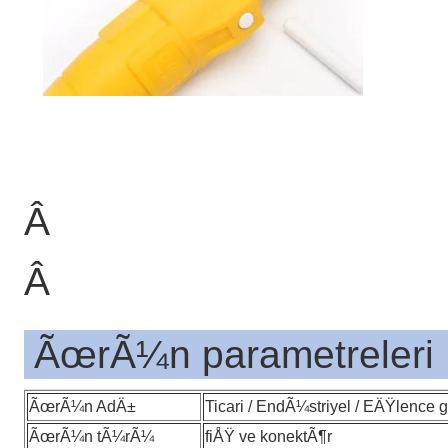
Â
Â
ÃœrÃ¼n parametreleri
ÃœrÃ¼n AdÄ±
Ticari / EndÃ¼striyel / EÄŸlen
ÃœrÃ¼n tÃ¼rÃ¼
fiÅŸ ve konektÃ¶r