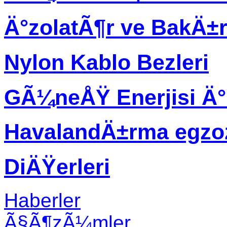
Ä°zolatÃ¶r ve BakÄ±
Nylon Kablo Bezleri
GÃ¼neÅŸ Enerjisi Ä
HavalandÄ±rma egzo
DiÄŸerleri
Haberler
Ã§Ã¶zÃ¼mler