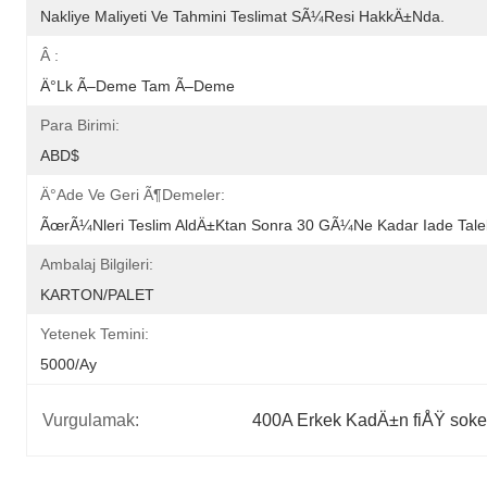
Nakliye Maliyeti Ve Tahmini Teslimat SÃ¼resi HakkÄ±nda.
Â :
Ä°lk Ã–Deme Tam Ã–Deme
Para Birimi:
ABD$
Ä°ade Ve Geri Ã¶demeler:
ÃœrÃ¼nleri Teslim AldÄ±ktan Sonra 30 GÃ¼ne Kadar Iade Talebi
Ambalaj Bilgileri:
KARTON/PALET
Yetenek Temini:
5000/ay
Vurgulamak:
400A Erkek KadÄ±n fiÅŸ soke