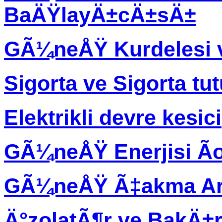
BaÄŸlayÄ±cÄ±sÄ±
GÃ¼neÅŸ Kurdelesi 
Sigorta ve Sigorta tu
Elektrikli devre kesici
GÃ¼neÅŸ Enerjisi Ã
GÃ¼neÅŸ Ã‡akma Ar
Ä°zolatÃ¶r ve BakÄ±