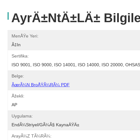
AyrÄ±ntÄ±lÄ± Bilgile
MenÅŸe Yeri:
Ã‡in
Sertifika:
ISO 9001, ISO 9000, ISO 14001, ISO 14000, ISO 20000, OHS
Belge:
ÃœrÃ¼n BroÅŸÃ¼rÃ¼ PDF
Åžekli:
AP
Uygulama:
EndÃ¼striyel/GÃ¼Ã§ KaynaÄŸÄ±
ArayÃ¼z TÃ¼rÃ¼: