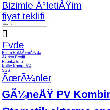
Bizimle Ä°letiÅŸim
fiyat teklifi

Evde
Bizim HakkÄ±mÄ±zda
Åžirket Profili
Fabrika turu
Kalite KontrolÃ¼
SSS
ÃœrÃ¼nler
GÃ¼neÅŸ PV Kombin