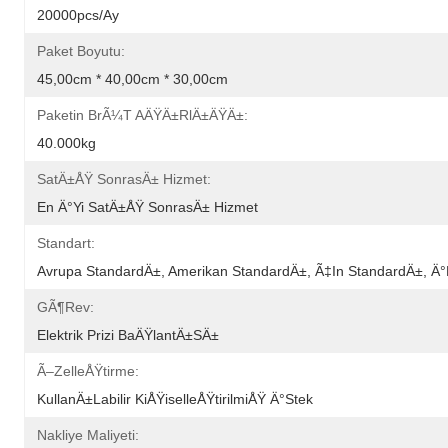
20000pcs/ay
Paket Boyutu:
45,00cm * 40,00cm * 30,00cm
Paketin BrÃ¼t AÄŸÄ±rlÄ±ÄŸÄ±:
40.000kg
SatÄ±ÅŸ SonrasÄ± Hizmet:
En Ä°yi SatÄ±ÅŸ SonrasÄ± Hizmet
Standart:
Avrupa StandardÄ±, Amerikan StandardÄ±, Ã‡in StandardÄ±, Ä°
GÃ¶rev:
Elektrik Prizi BaÄŸlantÄ±sÄ±
Ã–ZelleÅŸtirme:
KullanÄ±labilir KiÅŸiselleÅŸtirilmiÅŸ Ä°stek
Nakliye Maliyeti: