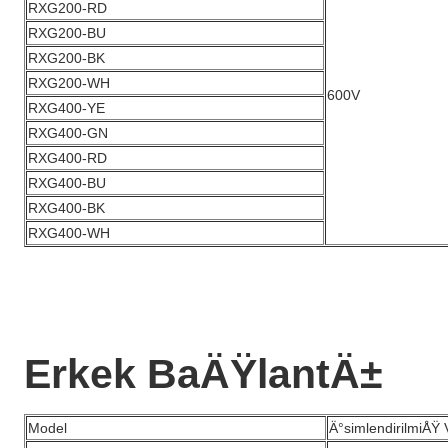
RXG200-RD
RXG200-BU
RXG200-BK
RXG200-WH
600V
RXG400-YE
RXG400-GN
RXG400-RD
RXG400-BU
RXG400-BK
RXG400-WH
Erkek BaÄŸlantÄ±
Model
Ä°simlendirilmiÅŸ V