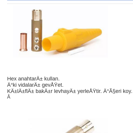
Hex anahtarÄ± kullan.
Ä°ki vidalarÄ± gevÅŸet.
KÄ±lÄ±flÄ± bakÄ±r levhayÄ± yerleÅŸtir. Ä°Ã§eri koy.
Â